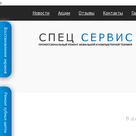
с
Новости
Акции
Отзывы
Контакты
Га
Восстановление экранов
Ремонт зубных щеток
В д