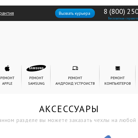
8 (800) 25
рантия
Вызвать курьера
Бесплатная справоч
РЕМОНТ
РЕМОНТ
РЕМОНТ
РЕМОНТ
APPLE
SAMSUNG
АНДРОИД УСТРОИСТВ
КОМПЬЮТЕРОВ
АКСЕССУАРЫ
анном разделе вы можете заказать чехлы на любой 