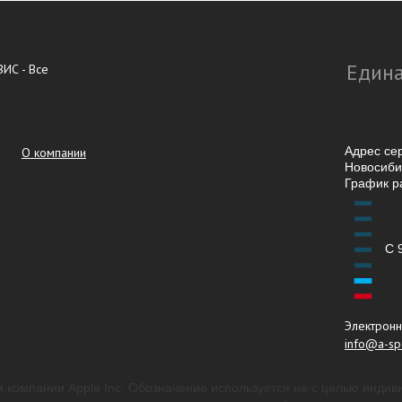
Едина
ИС - Все
Адрес се
О компании
Новосибир
График р
С 
Электронн
info@a-spe
 компании Apple Inc. Обозначение используется не с целью индив