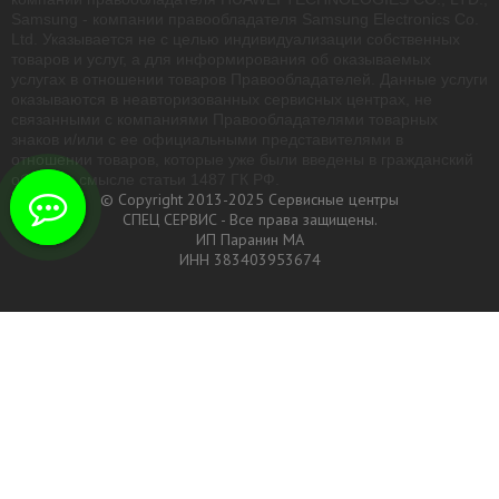
Samsung - компании правообладателя Samsung Electronics Co.
Ltd. Указывается не с целью индивидуализации собственных
товаров и услуг, а для информирования об оказываемых
услугах в отношении товаров Правообладателей. Данные услуги
оказываются в неавторизованных сервисных центрах, не
связанными с компаниями Правообладателями товарных
знаков и/или с ее официальными представителями в
отношении товаров, которые уже были введены в гражданский
оборот в смысле статьи 1487 ГК РФ.
© Copyright 2013-2025 Сервисные центры
СПЕЦ СЕРВИС - Все права защищены.
ИП Паранин МА
ИНН 383403953674