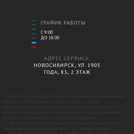
ГРАФИК РАБОТЫ
С 9:00
ДО 18:00
АДРЕС СЕРВИСА:
НОВОСИБИРСК, УЛ. 1905
ГОДА, 83, 2 ЭТАЖ
* - является зарегистрированным товарным знаком компании
Apple Inc. Обозначение используется не с целью
индивидуализации соответствующих услуг по ремонту, а с
целью информирования потребителей о предоставляемых
услугах в отношении техники правообладателя.
** - является зарегистрированным товарным знаком: iPhone -
компании правообладателя Apple Inc.; Huawei и Honor -
компании правообладателя HUAWEI TECHNOLOGIES CO., LTD.;