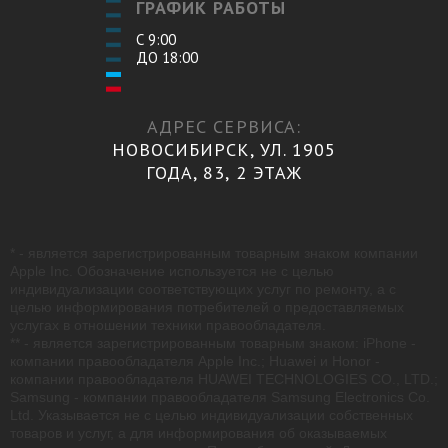
ГРАФИК РАБОТЫ
С 9:00
ДО 18:00
АДРЕС СЕРВИСА:
НОВОСИБИРСК, УЛ. 1905
ГОДА, 83, 2 ЭТАЖ
* - является зарегистрированным товарным знаком компании
Apple Inc. Обозначение используется не с целью
индивидуализации соответствующих услуг по ремонту, а с
целью информирования потребителей о предоставляемых
услугах в отношении техники правообладателя.
** - является зарегистрированным товарным знаком: iPhone -
компании правообладателя Apple Inc.; Huawei и Honor -
компании правообладателя HUAWEI TECHNOLOGIES CO., LTD.;
Samsung - компании правообладателя Samsung Electronics Co.
Ltd. Указывается не с целью индивидуализации собственных
товаров и услуг, а для информирования об оказываемых