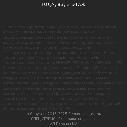
ГОДА, 83, 2 ЭТАЖ
* - является зарегистрированным товарным знаком компании
Apple Inc. Обозначение используется не с целью
индивидуализации соответствующих услуг по ремонту, а с
целью информирования потребителей о предоставляемых
услугах в отношении техники правообладателя.
** - является зарегистрированным товарным знаком: iPhone -
компании правообладателя Apple Inc.; Huawei и Honor -
компании правообладателя HUAWEI TECHNOLOGIES CO., LTD.;
Samsung - компании правообладателя Samsung Electronics Co.
Ltd. Указывается не с целью индивидуализации собственных
товаров и услуг, а для информирования об оказываемых
услугах в отношении товаров Правообладателей. Данные услуги
оказываются в неавторизованных сервисных центрах, не
связанными с компаниями Правообладателями товарных
знаков и/или с ее официальными представителями в
отношении товаров, которые уже были введены в гражданский
оборот в смысле статьи 1487 ГК РФ.
© Copyright 2013-2025 Сервисные центры
СПЕЦ СЕРВИС - Все права защищены.
ИП Паранин МА