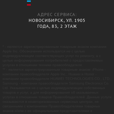
АДРЕС СЕРВИСА:
НОВОСИБИРСК, УЛ. 1905
ГОДА, 83, 2 ЭТАЖ
* - является зарегистрированным товарным знаком компании
Apple Inc. Обозначение используется не с целью
индивидуализации соответствующих услуг по ремонту, а с
целью информирования потребителей о предоставляемых
услугах в отношении техники правообладателя.
** - является зарегистрированным товарным знаком: iPhone -
компании правообладателя Apple Inc.; Huawei и Honor -
компании правообладателя HUAWEI TECHNOLOGIES CO., LTD.;
Samsung - компании правообладателя Samsung Electronics Co.
Ltd. Указывается не с целью индивидуализации собственных
товаров и услуг, а для информирования об оказываемых
услугах в отношении товаров Правообладателей. Данные услуги
оказываются в неавторизованных сервисных центрах, не
связанными с компаниями Правообладателями товарных
знаков и/или с ее официальными представителями в