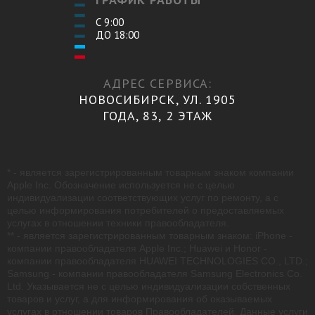
С 9:00
ДО 18:00
АДРЕС СЕРВИСА:
НОВОСИБИРСК, УЛ. 1905
ГОДА, 83, 2 ЭТАЖ
* - является зарегистрированным товарным знаком компании
Apple Inc. Обозначение используется не с целью
индивидуализации соответствующих услуг по ремонту, а с
целью информирования потребителей о предоставляемых
услугах в отношении техники правообладателя.
** - является зарегистрированным товарным знаком: iPhone -
компании правообладателя Apple Inc.; Huawei и Honor -
компании правообладателя HUAWEI TECHNOLOGIES CO., LTD.;
Samsung - компании правообладателя Samsung Electronics Co.
Ltd. Указывается не с целью индивидуализации собственных
товаров и услуг, а для информирования об оказываемых
услугах в отношении товаров Правообладателей. Данные услуги