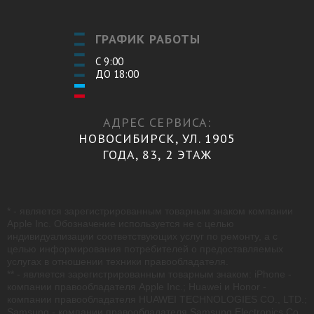
ГРАФИК РАБОТЫ
С 9:00
ДО 18:00
АДРЕС СЕРВИСА:
НОВОСИБИРСК, УЛ. 1905
ГОДА, 83, 2 ЭТАЖ
* - является зарегистрированным товарным знаком компании
Apple Inc. Обозначение используется не с целью
индивидуализации соответствующих услуг по ремонту, а с
целью информирования потребителей о предоставляемых
услугах в отношении техники правообладателя.
** - является зарегистрированным товарным знаком: iPhone -
компании правообладателя Apple Inc.; Huawei и Honor -
компании правообладателя HUAWEI TECHNOLOGIES CO., LTD.;
Samsung - компании правообладателя Samsung Electronics Co.