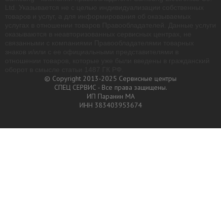
Ltd. Указывается не с целью индивидуализации собственных
товаров и услуг, а для информирования об оказываемых
услугах в отношении товаров Правообладателей. Данные услуги
оказываются в неавторизованных сервисных центрах, не
связанными с компаниями Правообладателями товарных
знаков и/или с ее официальными представителями в
отношении товаров, которые уже были введены в гражданский
оборот в смысле статьи 1487 ГК РФ.
© Copyright 2013-2025 Сервисные центры
СПЕЦ СЕРВИС - Все права защищены.
ИП Паранин МА
ИНН 383403953674