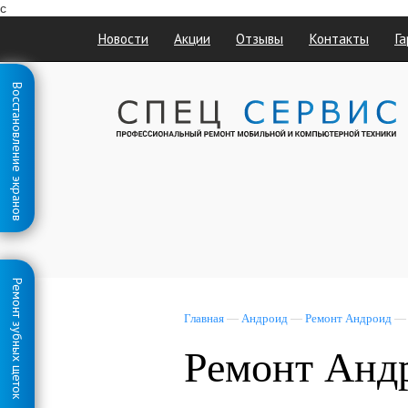
с
Новости
Акции
Отзывы
Контакты
Га
Восстановление экранов
Ремонт зубных щеток
Главная
—
Андроид
—
Ремонт Андроид
— 
Ремонт Андр