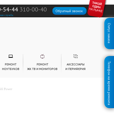
0-54-44
310-00-40
Обратный звонок
ная служба
Статус заказа
Телефон на время ремонта
РЕМОНТ
РЕМОНТ
АКСЕССУАРЫ
НОУТБУКОВ
ЖК ТВ И МОНИТОРОВ
И ПЕРИФЕРИЯ
K6 Power