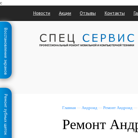
с
Новости
Акции
Отзывы
Контакты
Га
Восстановление экранов
Ремонт зубных щеток
Главная
—
Андроид
—
Ремонт Андроид
Ремонт Андр