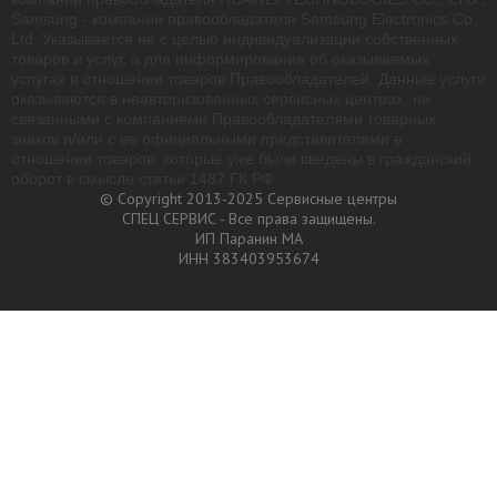
Samsung - компании правообладателя Samsung Electronics Co.
Ltd. Указывается не с целью индивидуализации собственных
товаров и услуг, а для информирования об оказываемых
услугах в отношении товаров Правообладателей. Данные услуги
оказываются в неавторизованных сервисных центрах, не
связанными с компаниями Правообладателями товарных
знаков и/или с ее официальными представителями в
отношении товаров, которые уже были введены в гражданский
оборот в смысле статьи 1487 ГК РФ.
© Copyright 2013-2025 Сервисные центры
СПЕЦ СЕРВИС - Все права защищены.
ИП Паранин МА
ИНН 383403953674