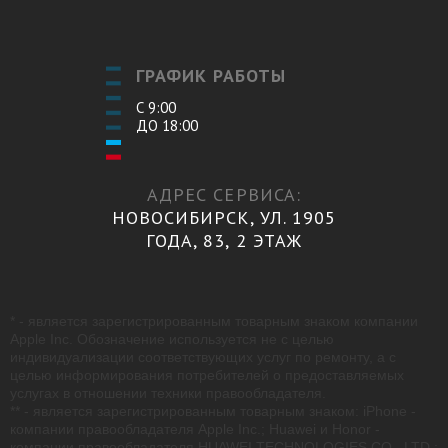
ГРАФИК РАБОТЫ
С 9:00
ДО 18:00
АДРЕС СЕРВИСА:
НОВОСИБИРСК, УЛ. 1905
ГОДА, 83, 2 ЭТАЖ
* - является зарегистрированным товарным знаком компании
Apple Inc. Обозначение используется не с целью
индивидуализации соответствующих услуг по ремонту, а с
целью информирования потребителей о предоставляемых
услугах в отношении техники правообладателя.
** - является зарегистрированным товарным знаком: iPhone -
компании правообладателя Apple Inc.; Huawei и Honor -
компании правообладателя HUAWEI TECHNOLOGIES CO., LTD.;