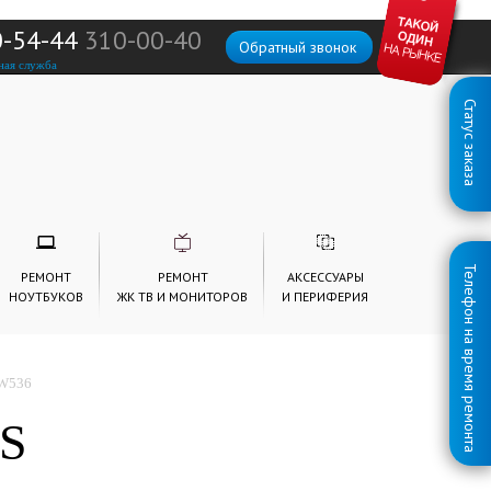
0-54-44
310-00-40
Обратный звонок
ная служба
Статус заказа
Телефон на время ремонта
РЕМОНТ
РЕМОНТ
АКСЕССУАРЫ
НОУТБУКОВ
ЖК ТВ И МОНИТОРОВ
И ПЕРИФЕРИЯ
 W536
PS