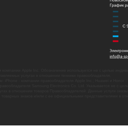
Новосибир
График р
С 
Электронн
info@a-spe
 компании Apple Inc. Обозначение используется не с целью индив
авляемых услугах в отношении техники правообладателя.
м: iPhone - компании правообладателя Apple Inc.; Huawei и Honor
вообладателя Samsung Electronics Co. Ltd. Указывается не с цел
угах в отношении товаров Правообладателей. Данные услуги оказы
товарных знаков и/или с ее официальными представителями в отн