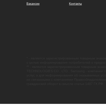
Вакансии
Контакты
* - является зарегистрированным товарным знаком
с целью информирования потребителей о предост
** - является зарегистрированным товарным знако
TECHNOLOGIES CO., LTD.; Samsung - компании пра
услуг, а для информирования об оказываемых усл
не связанными с компаниями Правообладателями 
гражданский оборот в смысле статьи 1487 ГК РФ.