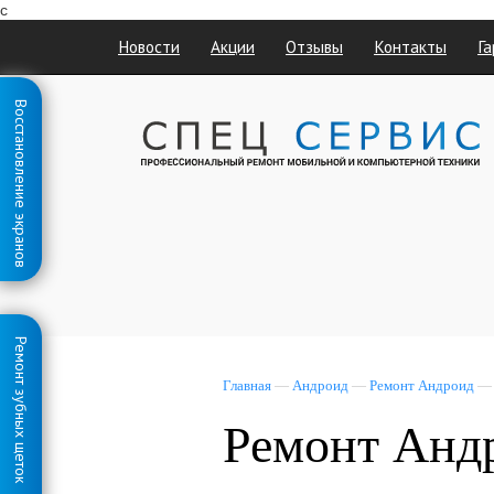
с
Новости
Акции
Отзывы
Контакты
Га
Восстановление экранов
Ремонт зубных щеток
Главная
—
Андроид
—
Ремонт Андроид
Ремонт Анд