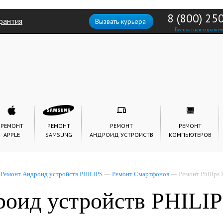
8 (800) 25
рантия
Вызвать курьера
Бесплатная справоч
РЕМОНТ
РЕМОНТ
РЕМОНТ
РЕМОНТ
APPLE
SAMSUNG
АНДРОИД УСТРОИСТВ
КОМПЬЮТЕРОВ
—
Ремонт Андроид устройств PHILIPS
—
Ремонт Смартфонов
— Ремонт Philips
роид устройств PHILI