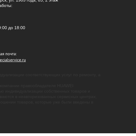
ск, ул. 1905 года, 83, 2 этаж
аботы:
9:00
до 18:00
ая почта:
cialservice.ru
идуализации соответствующих услуг по ремонту, а
 - компании правообладателя HUAWEI
ью индивидуализации собственных товаров и
ваются в неавторизованных сервисных центрах,
ошении товаров, которые уже были введены в