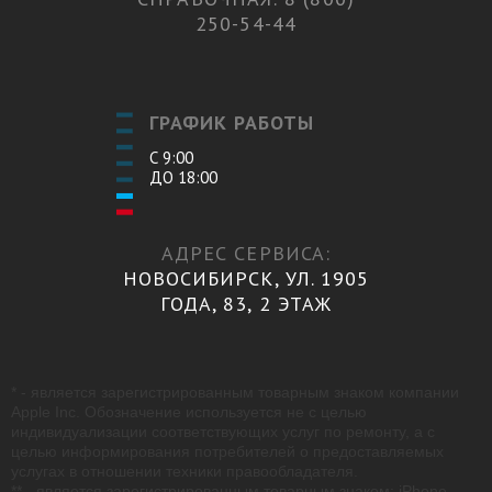
250-54-44
ГРАФИК РАБОТЫ
С 9:00
ДО 18:00
АДРЕС СЕРВИСА:
НОВОСИБИРСК, УЛ. 1905
ГОДА, 83, 2 ЭТАЖ
* - является зарегистрированным товарным знаком компании
Apple Inc. Обозначение используется не с целью
индивидуализации соответствующих услуг по ремонту, а с
целью информирования потребителей о предоставляемых
услугах в отношении техники правообладателя.
** - является зарегистрированным товарным знаком: iPhone -