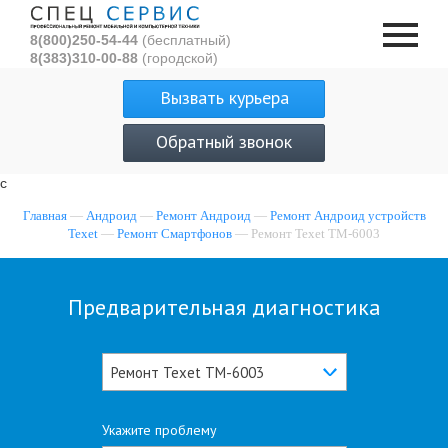
8(800)250-54-44
(бесплатный)
8(383)310-00-88
(городской)
Вызвать курьера
Обратный звонок
с
Главная
—
Андроид
—
Ремонт Андроид
—
Ремонт Андроид устройств
Texet
—
Ремонт Смартфонов
— Ремонт Texet TM-6003
Предварительная диагностика
Ремонт Texet TM-6003
Укажите проблему