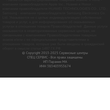
компании правообладателя Apple Inc.; Huawei и Honor -
компании правообладателя HUAWEI TECHNOLOGIES CO., LTD.;
Samsung - компании правообладателя Samsung Electronics Co.
Ltd. Указывается не с целью индивидуализации собственных
товаров и услуг, а для информирования об оказываемых
услугах в отношении товаров Правообладателей. Данные услуги
оказываются в неавторизованных сервисных центрах, не
связанными с компаниями Правообладателями товарных
знаков и/или с ее официальными представителями в
отношении товаров, которые уже были введены в гражданский
оборот в смысле статьи 1487 ГК РФ.
© Copyright 2013-2025 Сервисные центры
СПЕЦ СЕРВИС - Все права защищены.
ИП Паранин МА
ИНН 383403953674