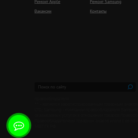
Ремонт Apple
Ремонт Samsung
Вакансии
Контакты
правообладателя.
** - является зарегистрированным товарным знаком
LTD.; Samsung - компании правообладателя Samsung 
оказываемых услугах в отношении товаров Правооб
Правообладателями товарных знаков и/или с ее оф
1487 ГК РФ.