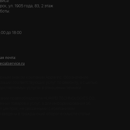
виса:
ск, ул. 1905 года, 83, 2 этаж
боты:
:00
до 18:00
ая почта:
cialservice.ru
арным знаком компании Apple Inc. Обозначение
зации соответствующих услуг по ремонту, а с целью
доставляемых услугах в отношении техники
компании правообладателя HUAWEI TECHNOLOGIES CO.,
венных товаров и услуг, а для информирования об
х центрах, не связанными с компаниями
 введены в гражданский оборот в смысле статьи