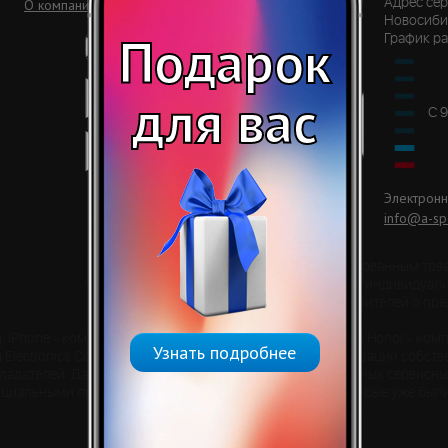
О компании
Адрес сер
Новосибир
Подарок
График ра
для вас
С 9
Электронн
info@a-spe
* - является зарегистрированным тов
используется не с целью индивидуали
информирования потребителей о пре
: iPhone - компании правообладателя Apple Inc.; Huawei и Honor - 
Узнать подробнее
Electronics Co. Ltd. Указывается не с целью индивидуализации собст
ладателей. Данные услуги оказываются в неавторизованных сервисны
ициальными представителями в отношении товаров, которые уже были