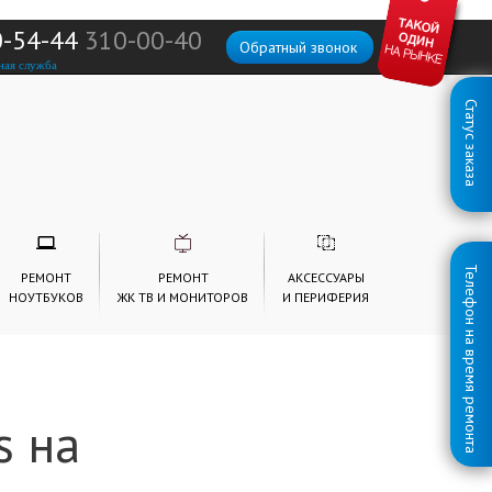
0-54-44
310-00-40
Обратный звонок
ная служба
Статус заказа
Телефон на время ремонта
РЕМОНТ
РЕМОНТ
АКСЕССУАРЫ
НОУТБУКОВ
ЖК ТВ И МОНИТОРОВ
И ПЕРИФЕРИЯ
s на