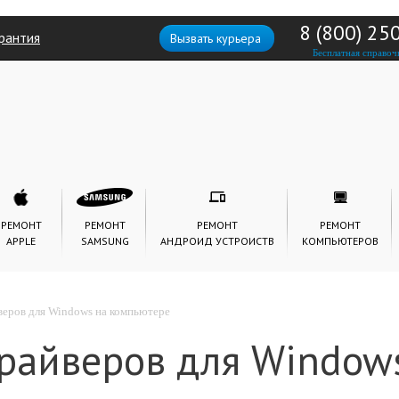
8 (800) 25
рантия
Вызвать курьера
Бесплатная справоч
РЕМОНТ
РЕМОНТ
РЕМОНТ
РЕМОНТ
APPLE
SAMSUNG
АНДРОИД УСТРОИСТВ
КОМПЬЮТЕРОВ
еров для Windows на компьютере
драйверов для Window