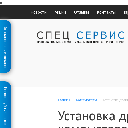
с
Новости
Акции
Отзывы
Контакты
Га
Восстановление экранов
Ремонт зубных щеток
Главная
—
Компьютеры
— Установка драйв
Установка 