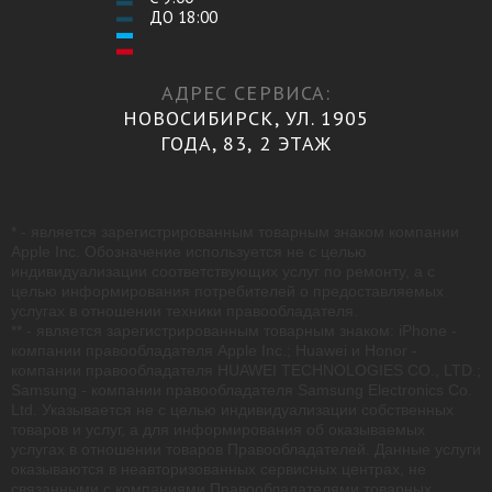
ДО 18:00
АДРЕС СЕРВИСА:
НОВОСИБИРСК, УЛ. 1905
ГОДА, 83, 2 ЭТАЖ
* - является зарегистрированным товарным знаком компании
Apple Inc. Обозначение используется не с целью
индивидуализации соответствующих услуг по ремонту, а с
целью информирования потребителей о предоставляемых
услугах в отношении техники правообладателя.
** - является зарегистрированным товарным знаком: iPhone -
компании правообладателя Apple Inc.; Huawei и Honor -
компании правообладателя HUAWEI TECHNOLOGIES CO., LTD.;
Samsung - компании правообладателя Samsung Electronics Co.
Ltd. Указывается не с целью индивидуализации собственных
товаров и услуг, а для информирования об оказываемых
услугах в отношении товаров Правообладателей. Данные услуги
оказываются в неавторизованных сервисных центрах, не
связанными с компаниями Правообладателями товарных