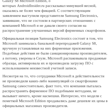
Galaxy S8 Microsoft Edition, о
которых AndroidInsider.ru рассказывал минувшей весной,
оказались не более чем фикцией. С соответствующим
заявлением выступили представители Samsung Electronics,
заявившие, что не состояли в партнерских отношениях с
компанией Microsoft и не давали своего согласия на
распространение улучшенных версий фирменных смартфонов.
Официальная позиция Samsung Electronics состоит в том, что
Microsoft занималась банальной перепродажей Galaxy S8,
вручную устанавливая на них фирменные приложения.
Подобные действия не были санкционированы производителем,
а потому, уверены в Сеуле, Microsoft распаковывала продажные
образцы, активировала их и производила загрузку ПО с
использованием неизвестной учетной записи.
Несмотря на то, что сотрудники Microsoft в действительности
не производили каких-либо манипуляций со смартфонами
Samsung самостоятельно, факт того, что компания пыталась
распространять фирменное ПО подобными методами, не
вызывает ничего, кроме насмешки. Интересно, что модели с
пометкой Microsoft Edition продавались даже дешевле их цены в
официальных магазинах производителя.