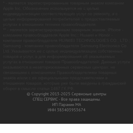
* - является зарегистрированным товарным знаком компании
Apple Inc. Обозначение используется не с целью
индивидуализации соответствующих услуг по ремонту, а с
целью информирования потребителей о предоставляемых
услугах в отношении техники правообладателя.
** - является зарегистрированным товарным знаком: iPhone -
компании правообладателя Apple Inc.; Huawei и Honor -
компании правообладателя HUAWEI TECHNOLOGIES CO., LTD.;
Samsung - компании правообладателя Samsung Electronics Co.
Ltd. Указывается не с целью индивидуализации собственных
товаров и услуг, а для информирования об оказываемых
услугах в отношении товаров Правообладателей. Данные услуги
оказываются в неавторизованных сервисных центрах, не
связанными с компаниями Правообладателями товарных
знаков и/или с ее официальными представителями в
отношении товаров, которые уже были введены в гражданский
оборот в смысле статьи 1487 ГК РФ.
© Copyright 2013-2025 Сервисные центры
СПЕЦ СЕРВИС - Все права защищены.
ИП Паранин МА
ИНН 383403953674