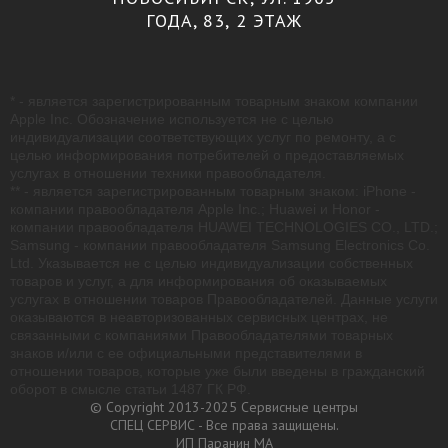
ГОДА, 83, 2 ЭТАЖ
* - является зарегистрированным товарным знаком компании
Apple Inc. Обозначение используется не с целью
индивидуализации соответствующих услуг по ремонту, а с
целью информирования потребителей о предоставляемых
услугах в отношении техники правообладателя.
** - является зарегистрированным товарным знаком: iPhone -
компании правообладателя Apple Inc.; Huawei и Honor -
компании правообладателя HUAWEI TECHNOLOGIES CO., LTD.;
Samsung - компании правообладателя Samsung Electronics Co.
Ltd. Указывается не с целью индивидуализации собственных
товаров и услуг, а для информирования об оказываемых
услугах в отношении товаров Правообладателей. Данные услуги
оказываются в неавторизованных сервисных центрах, не
связанными с компаниями Правообладателями товарных
знаков и/или с ее официальными представителями в
отношении товаров, которые уже были введены в гражданский
оборот в смысле статьи 1487 ГК РФ.
© Copyright 2013-2025 Сервисные центры
СПЕЦ СЕРВИС - Все права защищены.
ИП Паранин МА