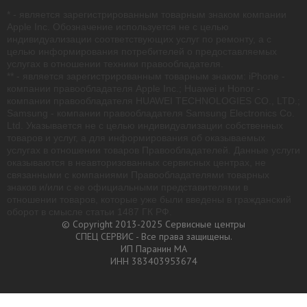
* - является зарегистрированным товарным знаком компании
Apple Inc. Обозначение используется не с целью
индивидуализации соответствующих услуг по ремонту, а с
целью информирования потребителей о предоставляемых
услугах в отношении техники правообладателя.
** - является зарегистрированным товарным знаком: iPhone -
компании правообладателя Apple Inc.; Huawei и Honor -
компании правообладателя HUAWEI TECHNOLOGIES CO., LTD.;
Samsung - компании правообладателя Samsung Electronics Co.
Ltd. Указывается не с целью индивидуализации собственных
товаров и услуг, а для информирования об оказываемых
услугах в отношении товаров Правообладателей. Данные услуги
оказываются в неавторизованных сервисных центрах, не
связанными с компаниями Правообладателями товарных
знаков и/или с ее официальными представителями в
отношении товаров, которые уже были введены в гражданский
оборот в смысле статьи 1487 ГК РФ.
© Copyright 2013-2025 Сервисные центры
СПЕЦ СЕРВИС - Все права защищены.
ИП Паранин МА
ИНН 383403953674