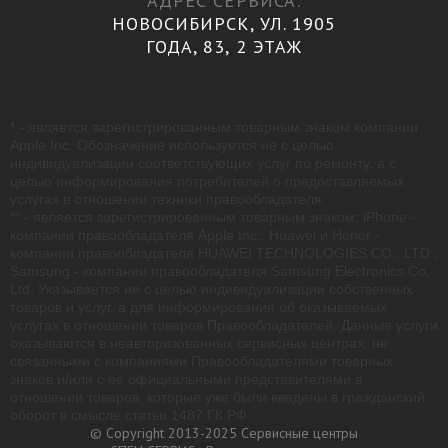
АДРЕС СЕРВИСА:
НОВОСИБИРСК, УЛ. 1905
ГОДА, 83, 2 ЭТАЖ
* - является зарегистрированным товарным знаком компании
Apple Inc. Обозначение используется не с целью
индивидуализации соответствующих услуг по ремонту, а с
целью информирования потребителей о предоставляемых
услугах в отношении техники правообладателя.
** - является зарегистрированным товарным знаком: iPhone -
компании правообладателя Apple Inc.; Huawei и Honor -
компании правообладателя HUAWEI TECHNOLOGIES CO., LTD.;
Samsung - компании правообладателя Samsung Electronics Co.
Ltd. Указывается не с целью индивидуализации собственных
товаров и услуг, а для информирования об оказываемых
услугах в отношении товаров Правообладателей. Данные услуги
оказываются в неавторизованных сервисных центрах, не
связанными с компаниями Правообладателями товарных
знаков и/или с ее официальными представителями в
отношении товаров, которые уже были введены в гражданский
оборот в смысле статьи 1487 ГК РФ.
© Copyright 2013-2025 Сервисные центры