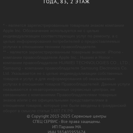
ГОДА, 83, 2 ЭТАЖ
* - является зарегистрированным товарным знаком компании
Apple Inc. Обозначение используется не с целью
индивидуализации соответствующих услуг по ремонту, а с
целью информирования потребителей о предоставляемых
услугах в отношении техники правообладателя.
** - является зарегистрированным товарным знаком: iPhone -
компании правообладателя Apple Inc.; Huawei и Honor -
компании правообладателя HUAWEI TECHNOLOGIES CO., LTD.;
Samsung - компании правообладателя Samsung Electronics Co.
Ltd. Указывается не с целью индивидуализации собственных
товаров и услуг, а для информирования об оказываемых
услугах в отношении товаров Правообладателей. Данные услуги
оказываются в неавторизованных сервисных центрах, не
связанными с компаниями Правообладателями товарных
знаков и/или с ее официальными представителями в
отношении товаров, которые уже были введены в гражданский
оборот в смысле статьи 1487 ГК РФ.
© Copyright 2013-2025 Сервисные центры
СПЕЦ СЕРВИС - Все права защищены.
ИП Паранин МА
ИНН 383403953674