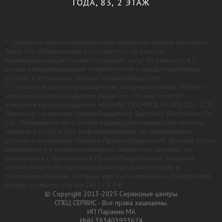
ГОДА, 83, 2 ЭТАЖ
* - является зарегистрированным товарным знаком компании
Apple Inc. Обозначение используется не с целью
индивидуализации соответствующих услуг по ремонту, а с
целью информирования потребителей о предоставляемых
услугах в отношении техники правообладателя.
** - является зарегистрированным товарным знаком: iPhone -
компании правообладателя Apple Inc.; Huawei и Honor -
компании правообладателя HUAWEI TECHNOLOGIES CO., LTD.;
Samsung - компании правообладателя Samsung Electronics Co.
Ltd. Указывается не с целью индивидуализации собственных
товаров и услуг, а для информирования об оказываемых
услугах в отношении товаров Правообладателей. Данные услуги
оказываются в неавторизованных сервисных центрах, не
связанными с компаниями Правообладателями товарных
знаков и/или с ее официальными представителями в
отношении товаров, которые уже были введены в гражданский
оборот в смысле статьи 1487 ГК РФ.
© Copyright 2013-2025 Сервисные центры
СПЕЦ СЕРВИС - Все права защищены.
ИП Паранин МА
ИНН 383403953674