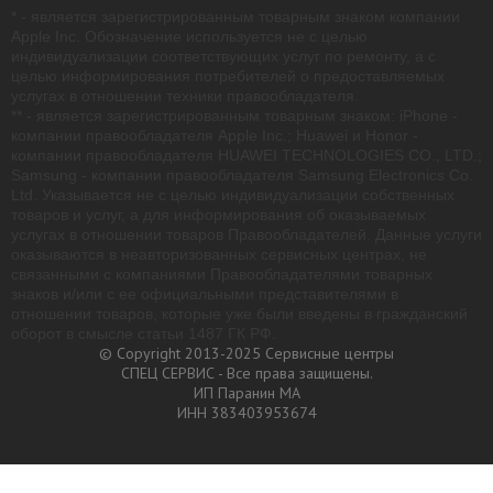
* - является зарегистрированным товарным знаком компании
Apple Inc. Обозначение используется не с целью
индивидуализации соответствующих услуг по ремонту, а с
целью информирования потребителей о предоставляемых
услугах в отношении техники правообладателя.
** - является зарегистрированным товарным знаком: iPhone -
компании правообладателя Apple Inc.; Huawei и Honor -
компании правообладателя HUAWEI TECHNOLOGIES CO., LTD.;
Samsung - компании правообладателя Samsung Electronics Co.
Ltd. Указывается не с целью индивидуализации собственных
товаров и услуг, а для информирования об оказываемых
услугах в отношении товаров Правообладателей. Данные услуги
оказываются в неавторизованных сервисных центрах, не
связанными с компаниями Правообладателями товарных
знаков и/или с ее официальными представителями в
отношении товаров, которые уже были введены в гражданский
оборот в смысле статьи 1487 ГК РФ.
© Copyright 2013-2025 Сервисные центры
СПЕЦ СЕРВИС - Все права защищены.
ИП Паранин МА
ИНН 383403953674