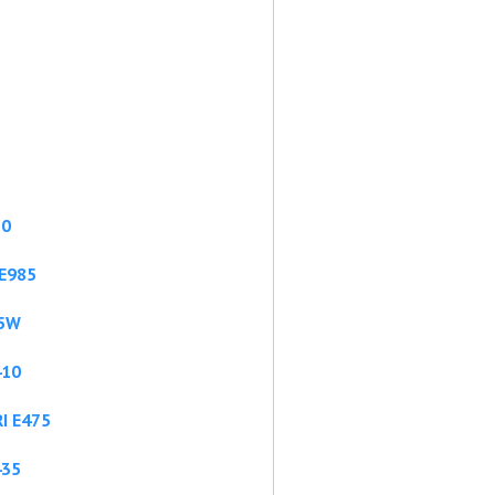
70
E985
75W
410
I E475
435