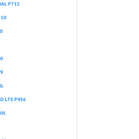
UAL P715
710
0
60
69
AG
D LTE P936
00S