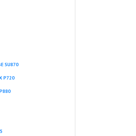
BE SU870
X P720
 P880
5