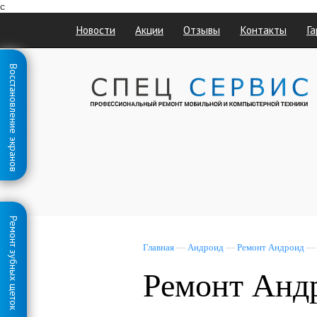
с
Новости
Акции
Отзывы
Контакты
Га
Восстановление экранов
Ремонт зубных щеток
Главная
—
Андроид
—
Ремонт Андроид
Ремонт Анд