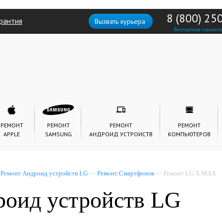
8 (800) 25
рантия
Вызвать курьера
Бесплатная справоч
РЕМОНТ
РЕМОНТ
РЕМОНТ
РЕМОНТ
APPLE
SAMSUNG
АНДРОИД УСТРОИСТВ
КОМПЬЮТЕРОВ
—
Ремонт Андроид устройств LG
—
Ремонт Смартфонов
— Ремонт LG X MAX
роид устройств LG