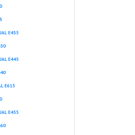
0
5
UAL E435
430
UAL E445
440
L E615
0
UAL E455
460