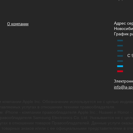
Адрес се
О компании
Новосибир
График р
С 
Электронн
info@a-spe
 компании Apple Inc. Обозначение используется не с целью индив
авляемых услугах в отношении техники правообладателя.
м: iPhone - компании правообладателя Apple Inc.; Huawei и Honor
вообладателя Samsung Electronics Co. Ltd. Указывается не с цел
угах в отношении товаров Правообладателей. Данные услуги оказы
товарных знаков и/или с ее официальными представителями в отн