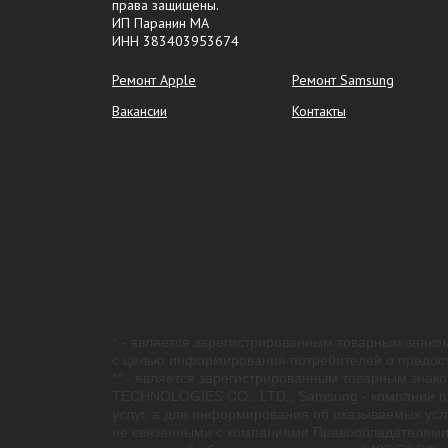
права защищены.
ИП Паранин МА
ИНН 383403953674
Ремонт Apple
Ремонт Samsung
Вакансии
Контакты
* - является зарегистрированным товарным знаком
с целью информирования потребителей о предост
** - является зарегистрированным товарным знако
TECHNOLOGIES CO., LTD.; Samsung - компании пра
услуг, а для информирования об оказываемых усл
не связанными с компаниями Правообладателями 