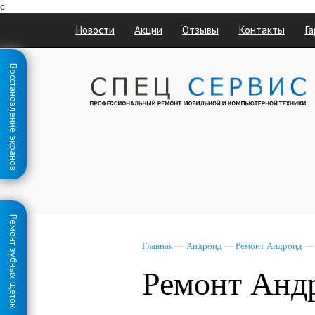
с
Новости
Акции
Отзывы
Контакты
Га
Восстановление экранов
Ремонт зубных щеток
Главная
—
Андроид
—
Ремонт Андроид
Ремонт Андр