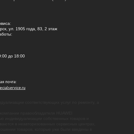
рвиса:
ск, ул. 1905 года, 83, 2 этаж
аботы:
9:00
до 18:00
ая почта:
cialservice.ru
идуализации соответствующих услуг по ремонту, а
 - компании правообладателя HUAWEI
ью индивидуализации собственных товаров и
ваются в неавторизованных сервисных центрах,
ошении товаров, которые уже были введены в