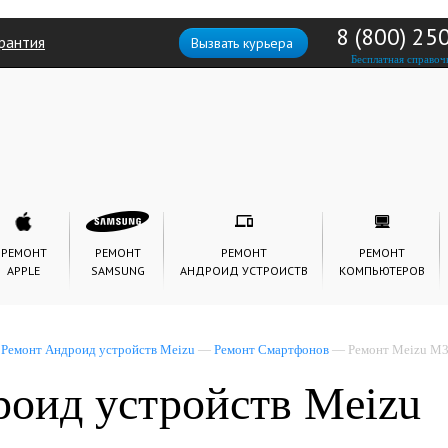
8 (800) 25
рантия
Вызвать курьера
Бесплатная справоч
РЕМОНТ
РЕМОНТ
РЕМОНТ
РЕМОНТ
APPLE
SAMSUNG
АНДРОИД УСТРОИСТВ
КОМПЬЮТЕРОВ
—
Ремонт Андроид устройств Meizu
—
Ремонт Смартфонов
— Ремонт Meizu M
оид устройств Meizu