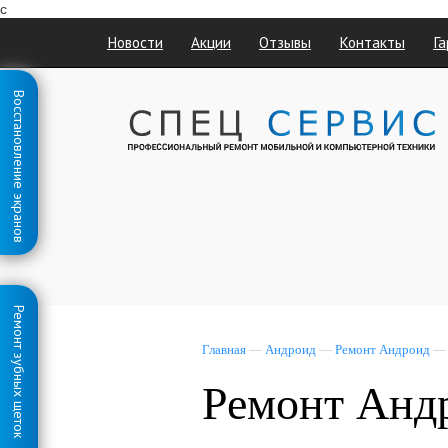
с
Новости
Акции
Отзывы
Контакты
Га
Восстановление экранов
Ремонт зубных щеток
Главная
—
Андроид
—
Ремонт Андроид
Ремонт Андр