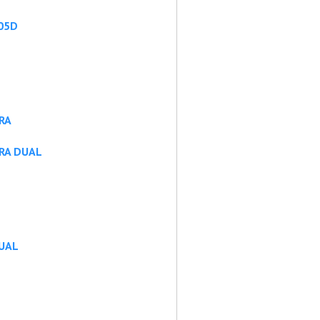
-05D
RA
TRA DUAL
DUAL