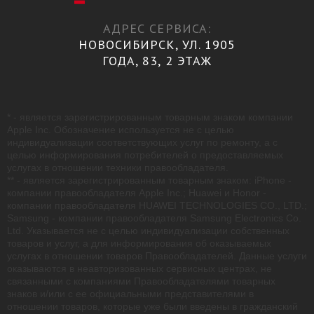
АДРЕС СЕРВИСА:
НОВОСИБИРСК, УЛ. 1905
ГОДА, 83, 2 ЭТАЖ
* - является зарегистрированным товарным знаком компании
Apple Inc. Обозначение используется не с целью
индивидуализации соответствующих услуг по ремонту, а с
целью информирования потребителей о предоставляемых
услугах в отношении техники правообладателя.
** - является зарегистрированным товарным знаком: iPhone -
компании правообладателя Apple Inc.; Huawei и Honor -
компании правообладателя HUAWEI TECHNOLOGIES CO., LTD.;
Samsung - компании правообладателя Samsung Electronics Co.
Ltd. Указывается не с целью индивидуализации собственных
товаров и услуг, а для информирования об оказываемых
услугах в отношении товаров Правообладателей. Данные услуги
оказываются в неавторизованных сервисных центрах, не
связанными с компаниями Правообладателями товарных
знаков и/или с ее официальными представителями в
отношении товаров, которые уже были введены в гражданский