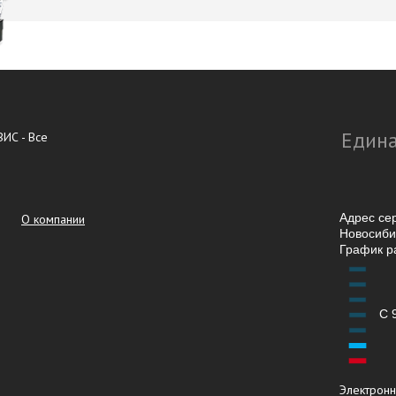
Едина
ИС - Все
Адрес се
О компании
Новосибир
График р
С 
Электронн