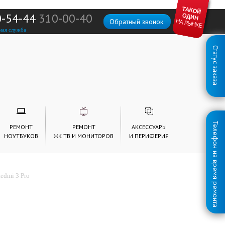
0-54-44
310-00-40
Обратный звонок
ная служба
Статус заказа
Телефон на время ремонта
РЕМОНТ
РЕМОНТ
АКСЕССУАРЫ
НОУТБУКОВ
ЖК ТВ И МОНИТОРОВ
И ПЕРИФЕРИЯ
edmi 3 Pro