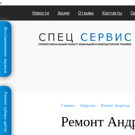
с
Новости
Акции
Отзывы
Контакты
Га
Восстановление экранов
Ремонт зубных щеток
Главная
—
Андроид
—
Ремонт Андроид
Ремонт Андр