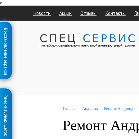
с
Новости
Акции
Отзывы
Контакты
Га
Восстановление экранов
Ремонт зубных щеток
Главная
—
Андроид
—
Ремонт Андроид
Ремонт Андр