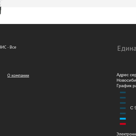
Едина
ИС - Все
Адрес се
О компании
Новосибир
График р
С 
Электронн