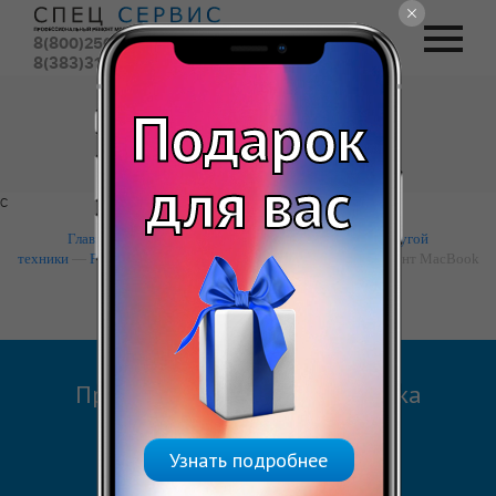
8(800)250-54-44
(бесплатный)
8(383)310-00-88
(городской)
Вызвать курьера
Подарок
Обратный звонок
для вас
с
Главная
—
Apple
—
Ремонт iphone (айфон), ipad и другой
техники
—
Ремонт Ремонт MacBook Air (макбук аир)
— Ремонт MacBook
Air 13 2019
Предварительная диагностика
Укажите устройство
Узнать подробнее
Ремонт MacBook Air 13 2019