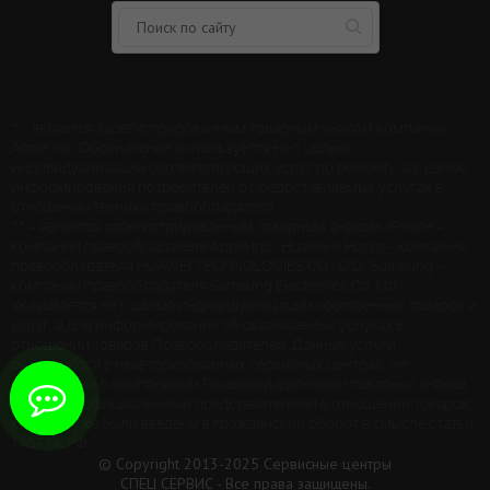
* - является зарегистрированным товарным знаком компании
Apple Inc. Обозначение используется не с целью
индивидуализации соответствующих услуг по ремонту, а с целью
информирования потребителей о предоставляемых услугах в
отношении техники правообладателя.
** - является зарегистрированным товарным знаком: iPhone -
компании правообладателя Apple Inc.; Huawei и Honor - компании
правообладателя HUAWEI TECHNOLOGIES CO., LTD.; Samsung -
компании правообладателя Samsung Electronics Co. Ltd.
Указывается не с целью индивидуализации собственных товаров и
услуг, а для информирования об оказываемых услугах в
отношении товаров Правообладателей. Данные услуги
оказываются в неавторизованных сервисных центрах, не
связанными с компаниями Правообладателями товарных знаков
и/или с ее официальными представителями в отношении товаров,
которые уже были введены в гражданский оборот в смысле статьи
1487 ГК РФ.
© Copyright 2013-2025 Сервисные центры
СПЕЦ СЕРВИС - Все права защищены.