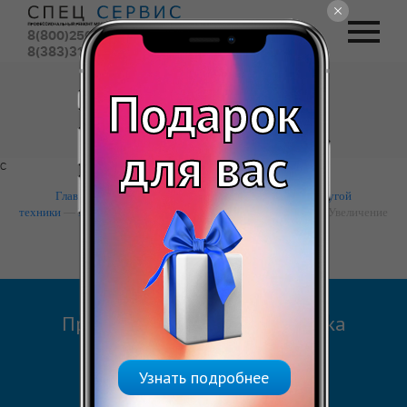
8(800)250-54-44
(бесплатный)
8(383)310-00-88
(городской)
Вызвать курьера
Подарок
Обратный звонок
для вас
с
Главная
—
Apple
—
Ремонт iphone (айфон), ipad и другой
техники
—
Ремонт Увеличение памяти на айфон (iphone)
— Увеличение
памяти Iphone 8/8 plus
Предварительная диагностика
Укажите устройство
Узнать подробнее
Увеличение памяти Iphone 8/8 plus