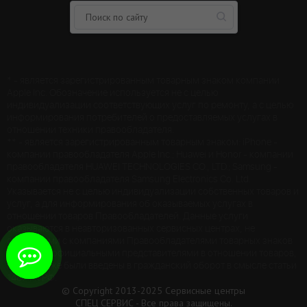
* - является зарегистрированным товарным знаком компании
Apple Inc. Обозначение используется не с целью
индивидуализации соответствующих услуг по ремонту, а с целью
информирования потребителей о предоставляемых услугах в
отношении техники правообладателя.
** - является зарегистрированным товарным знаком: iPhone -
компании правообладателя Apple Inc.; Huawei и Honor - компании
правообладателя HUAWEI TECHNOLOGIES CO., LTD.; Samsung -
компании правообладателя Samsung Electronics Co. Ltd.
Указывается не с целью индивидуализации собственных товаров и
услуг, а для информирования об оказываемых услугах в
отношении товаров Правообладателей. Данные услуги
оказываются в неавторизованных сервисных центрах, не
связанными с компаниями Правообладателями товарных знаков
и/или с ее официальными представителями в отношении товаров,
которые уже были введены в гражданский оборот в смысле статьи
1487 ГК РФ.
© Copyright 2013-2025 Сервисные центры
СПЕЦ СЕРВИС - Все права защищены.