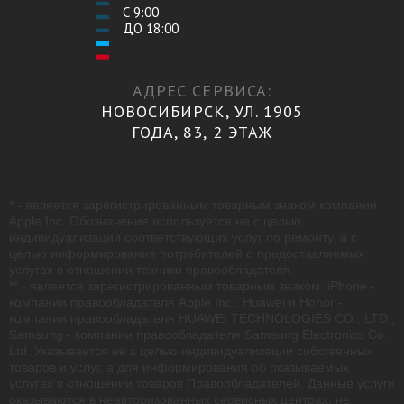
С 9:00
ДО 18:00
АДРЕС СЕРВИСА:
НОВОСИБИРСК, УЛ. 1905
ГОДА, 83, 2 ЭТАЖ
* - является зарегистрированным товарным знаком компании
Apple Inc. Обозначение используется не с целью
индивидуализации соответствующих услуг по ремонту, а с
целью информирования потребителей о предоставляемых
услугах в отношении техники правообладателя.
** - является зарегистрированным товарным знаком: iPhone -
компании правообладателя Apple Inc.; Huawei и Honor -
компании правообладателя HUAWEI TECHNOLOGIES CO., LTD.;
Samsung - компании правообладателя Samsung Electronics Co.
Ltd. Указывается не с целью индивидуализации собственных
товаров и услуг, а для информирования об оказываемых
услугах в отношении товаров Правообладателей. Данные услуги
оказываются в неавторизованных сервисных центрах, не