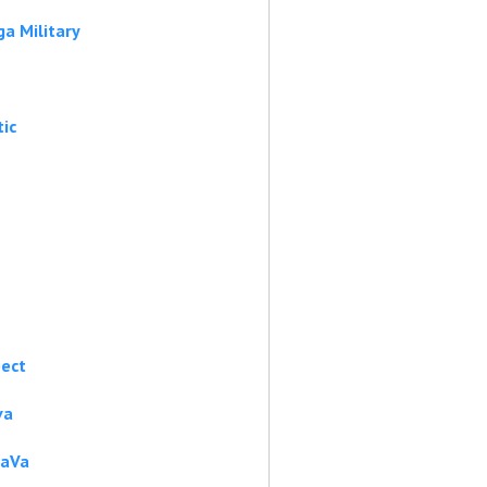
a Military
ic
pect
va
taVa