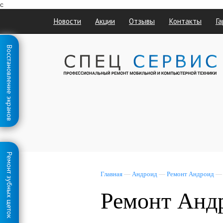
с
Новости
Акции
Отзывы
Контакты
Га
Восстановление экранов
Ремонт зубных щеток
Главная
—
Андроид
—
Ремонт Андроид
Ремонт Анд