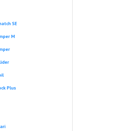
natch SE
Amper M
Amper
ider
il
ck Plus
ari