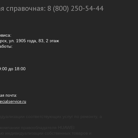
я справочная: 8 (800) 250-54-44
рвиса:
ск, ул. 1905 года, 83, 2 этаж
аботы:
9:00
до 18:00
ая почта:
cialservice.ru
идуализации соответствующих услуг по ремонту, а
 - компании правообладателя HUAWEI
ью индивидуализации собственных товаров и