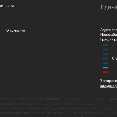
Едина
ИС - Все
Адрес се
О компании
Новосибир
График р
С 
Электронн
info@a-spe
 компании Apple Inc. Обозначение используется не с целью индив
авляемых услугах в отношении техники правообладателя.
м: iPhone - компании правообладателя Apple Inc.; Huawei и Honor
вообладателя Samsung Electronics Co. Ltd. Указывается не с цел