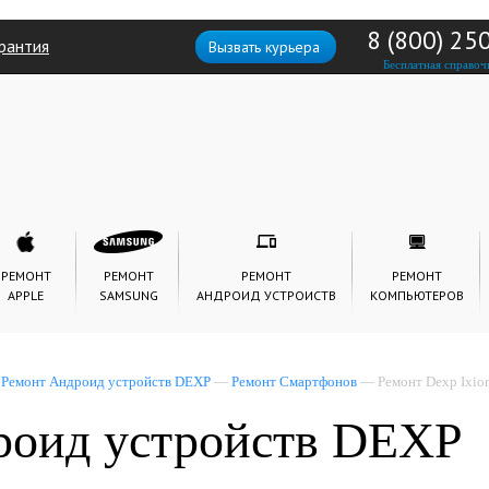
8 (800) 25
рантия
Вызвать курьера
Бесплатная справоч
РЕМОНТ
РЕМОНТ
РЕМОНТ
РЕМОНТ
APPLE
SAMSUNG
АНДРОИД УСТРОИСТВ
КОМПЬЮТЕРОВ
—
Ремонт Андроид устройств DEXP
—
Ремонт Смартфонов
— Ремонт Dexp Ixio
роид устройств DEXP