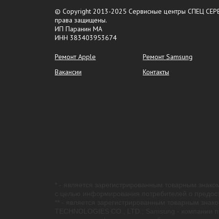
© Copyright 2013-2025 Сервисные центры СПЕЦ СЕРВ
права защищены.
ИП Паранин МА
ИНН 383403953674
Ремонт Apple
Ремонт Samsung
Вакансии
Контакты
* - является зарегистрированным товарным знаком
с целью информирования потребителей о предост
** - является зарегистрированным товарным знако
TECHNOLOGIES CO., LTD.; Samsung - компании пра