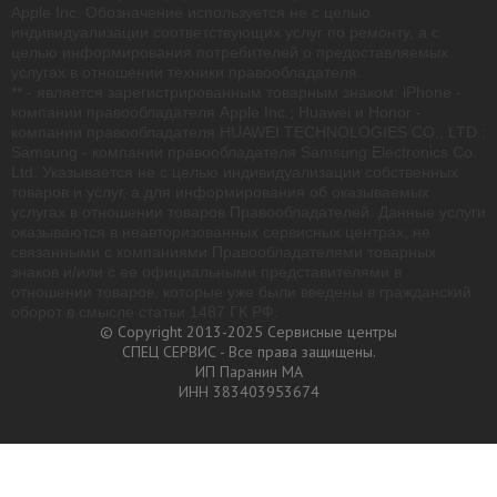
Apple Inc. Обозначение используется не с целью
индивидуализации соответствующих услуг по ремонту, а с
целью информирования потребителей о предоставляемых
услугах в отношении техники правообладателя.
** - является зарегистрированным товарным знаком: iPhone -
компании правообладателя Apple Inc.; Huawei и Honor -
компании правообладателя HUAWEI TECHNOLOGIES CO., LTD.;
Samsung - компании правообладателя Samsung Electronics Co.
Ltd. Указывается не с целью индивидуализации собственных
товаров и услуг, а для информирования об оказываемых
услугах в отношении товаров Правообладателей. Данные услуги
оказываются в неавторизованных сервисных центрах, не
связанными с компаниями Правообладателями товарных
знаков и/или с ее официальными представителями в
отношении товаров, которые уже были введены в гражданский
оборот в смысле статьи 1487 ГК РФ.
© Copyright 2013-2025 Сервисные центры
СПЕЦ СЕРВИС - Все права защищены.
ИП Паранин МА
ИНН 383403953674