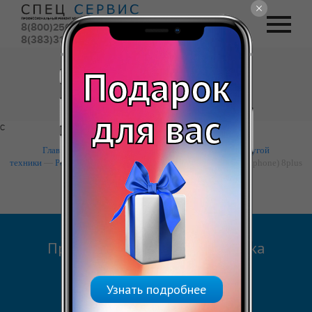
8(800)250-54-44
(бесплатный)
8(383)310-00-88
(городской)
Вызвать курьера
Подарок
Обратный звонок
для вас
с
Главная
—
Apple
—
Ремонт iphone (айфон), ipad и другой
техники
—
Ремонт Ремонт Айфон (iPhone)
— Ремонт айфон (iphone) 8plus
Предварительная диагностика
Укажите устройство
Узнать подробнее
Ремонт айфон (iphone) 8plus