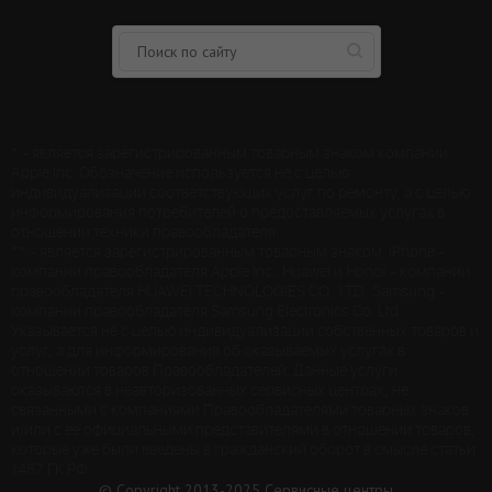
* - является зарегистрированным товарным знаком компании
Apple Inc. Обозначение используется не с целью
индивидуализации соответствующих услуг по ремонту, а с целью
информирования потребителей о предоставляемых услугах в
отношении техники правообладателя.
** - является зарегистрированным товарным знаком: iPhone -
компании правообладателя Apple Inc.; Huawei и Honor - компании
правообладателя HUAWEI TECHNOLOGIES CO., LTD.; Samsung -
компании правообладателя Samsung Electronics Co. Ltd.
Указывается не с целью индивидуализации собственных товаров и
услуг, а для информирования об оказываемых услугах в
отношении товаров Правообладателей. Данные услуги
оказываются в неавторизованных сервисных центрах, не
связанными с компаниями Правообладателями товарных знаков
и/или с ее официальными представителями в отношении товаров,
которые уже были введены в гражданский оборот в смысле статьи
1487 ГК РФ.
© Copyright 2013-2025 Сервисные центры