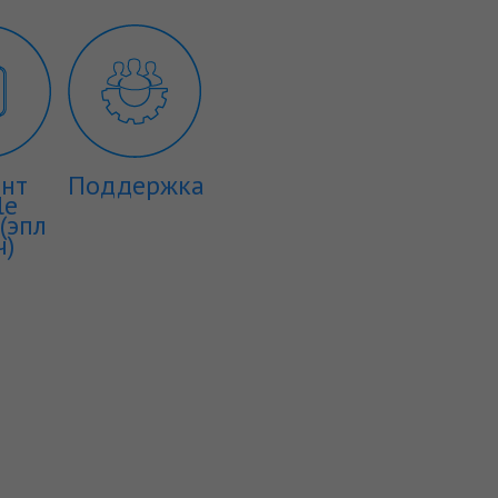
нт
Поддержка
le
(эпл
ч)