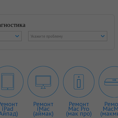
агностика
Укажите проблему
Ремонт
Ремонт
Ремонт
Ремо
iPad
iMac
Mac Pro
MacM
(Айпад)
(аймак)
(мак про)
(макм