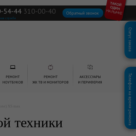
0-54-44
310-00-40
Обратный звонок
ная служба
Статус заказа
Телефон на время ремонта
РЕМОНТ
РЕМОНТ
АКСЕССУАРЫ
НОУТБУКОВ
ЖК ТВ И МОНИТОРОВ
И ПЕРИФЕРИЯ
one) XS max
гой техники