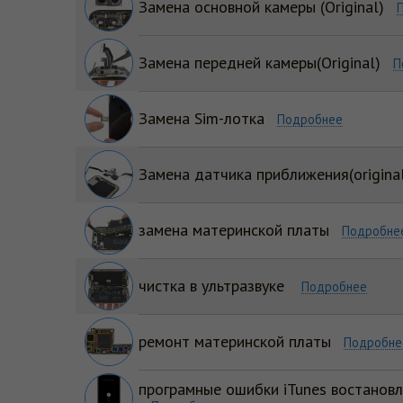
Замена основной камеры (Original)
Замена передней камеры(Original)
П
Замена Sim-лотка
Подробнее
Замена датчика приближения(origina
замена материнской платы
Подробне
чистка в ультразвуке
Подробнее
ремонт материнской платы
Подробне
програмные ошибки iTunes востанов