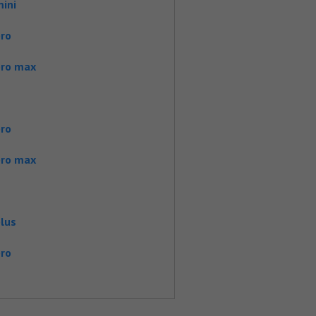
ini
pro
pro max
pro
pro max
lus
pro