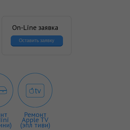
On-Line заявка
Оставить заявку
нт
Ремонт
ini
Apple TV
ини)
(эпл тиви)