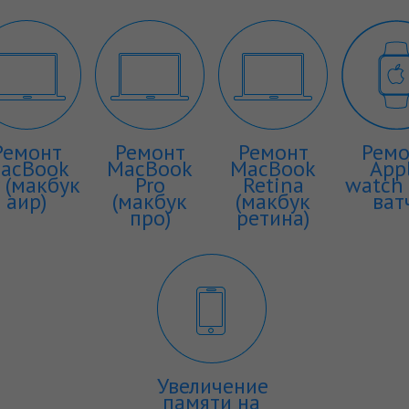
Ремонт
Ремонт
Ремонт
Ремо
acBook
MacBook
MacBook
App
r (макбук
Pro
Retina
watch 
аир)
(макбук
(макбук
ват
про)
ретина)
Увеличение
памяти на