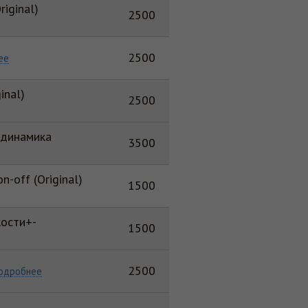
iginal)
2500
2500
ее
inal)
2500
 динамика
3500
-off (Original)
1500
кости+-
1500
2500
одробнее