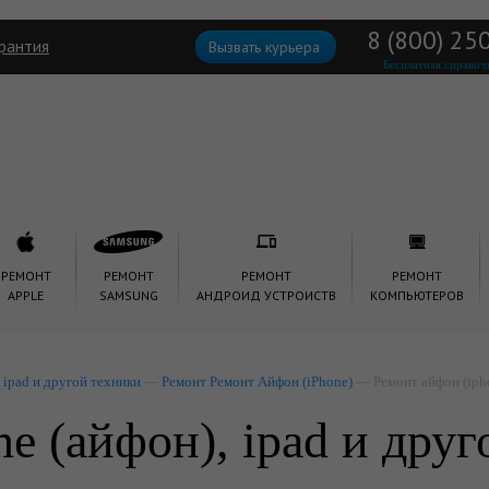
8 (800) 25
рантия
Вызвать курьера
Бесплатная справоч
РЕМОНТ
РЕМОНТ
РЕМОНТ
РЕМОНТ
APPLE
SAMSUNG
АНДРОИД УСТРОИСТВ
КОМПЬЮТЕРОВ
 ipad и другой техники
—
Ремонт Ремонт Айфон (iPhone)
— Ремонт айфон (iph
e (айфон), ipad и дру