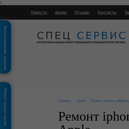
с
Новости
Акции
Отзывы
Контакты
Га
Восстановление экранов
Ремонт зубных щеток
Главная
—
Apple
—
Ремонт iphone (айфон),
Ремонт iphon