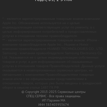
* - является зарегистрированным товарным знаком компании
Apple Inc. Обозначение используется не с целью
индивидуализации соответствующих услуг по ремонту, а с
целью информирования потребителей о предоставляемых
услугах в отношении техники правообладателя.
** - является зарегистрированным товарным знаком: iPhone -
компании правообладателя Apple Inc.; Huawei и Honor -
компании правообладателя HUAWEI TECHNOLOGIES CO., LTD.;
Samsung - компании правообладателя Samsung Electronics Co.
Ltd. Указывается не с целью индивидуализации собственных
товаров и услуг, а для информирования об оказываемых
услугах в отношении товаров Правообладателей. Данные услуги
оказываются в неавторизованных сервисных центрах, не
связанными с компаниями Правообладателями товарных
знаков и/или с ее официальными представителями в
отношении товаров, которые уже были введены в гражданский
оборот в смысле статьи 1487 ГК РФ.
© Copyright 2013-2025 Сервисные центры
СПЕЦ СЕРВИС - Все права защищены.
ИП Паранин МА
ИНН 383403953674