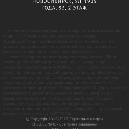
НОВОСИБИРСК, УЛ. 1905
ГОДА, 83, 2 ЭТАЖ
* - является зарегистрированным товарным знаком компании
Apple Inc. Обозначение используется не с целью
индивидуализации соответствующих услуг по ремонту, а с
целью информирования потребителей о предоставляемых
услугах в отношении техники правообладателя.
** - является зарегистрированным товарным знаком: iPhone -
компании правообладателя Apple Inc.; Huawei и Honor -
компании правообладателя HUAWEI TECHNOLOGIES CO., LTD.;
Samsung - компании правообладателя Samsung Electronics Co.
Ltd. Указывается не с целью индивидуализации собственных
товаров и услуг, а для информирования об оказываемых
услугах в отношении товаров Правообладателей. Данные услуги
оказываются в неавторизованных сервисных центрах, не
связанными с компаниями Правообладателями товарных
знаков и/или с ее официальными представителями в
отношении товаров, которые уже были введены в гражданский
оборот в смысле статьи 1487 ГК РФ.
© Copyright 2013-2025 Сервисные центры
СПЕЦ СЕРВИС - Все права защищены.