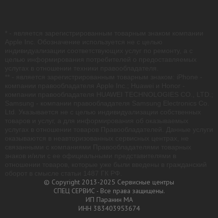
* - является зарегистрированным товарным знаком компании
Apple Inc. Обозначение используется не с целью
индивидуализации соответствующих услуг по ремонту, а с
целью информирования потребителей о предоставляемых
услугах в отношении техники правообладателя.
** - является зарегистрированным товарным знаком: iPhone -
компании правообладателя Apple Inc.; Huawei и Honor -
компании правообладателя HUAWEI TECHNOLOGIES CO., LTD.;
Samsung - компании правообладателя Samsung Electronics Co.
Ltd. Указывается не с целью индивидуализации собственных
товаров и услуг, а для информирования об оказываемых
услугах в отношении товаров Правообладателей. Данные услуги
оказываются в неавторизованных сервисных центрах, не
связанными с компаниями Правообладателями товарных
знаков и/или с ее официальными представителями в
отношении товаров, которые уже были введены в гражданский
оборот в смысле статьи 1487 ГК РФ.
© Copyright 2013-2025 Сервисные центры
СПЕЦ СЕРВИС - Все права защищены.
ИП Паранин МА
ИНН 383403953674