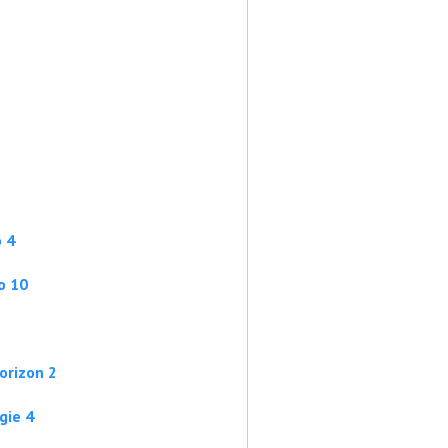
 4
o 10
orizon 2
gie 4