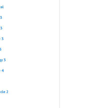
al
 3
 3
 3
5
gy 3
 4
cle 2