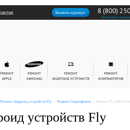
8 (800) 25
рантия
Вызвать курьера
Бесплатная справоч
РЕМОНТ
РЕМОНТ
РЕМОНТ
РЕМОНТ
APPLE
SAMSUNG
АНДРОИД УСТРОИСТВ
КОМПЬЮТЕРОВ
—
Ремонт Андроид устройств Fly
—
Ремонт Смартфонов
— Ремонт Fly IQ431 Gl
оид устройств Fly