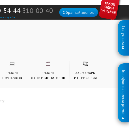
0-54-44
310-00-40
Обратный звонок
ная служба
Статус заказа
Телефон на время ремонта
РЕМОНТ
РЕМОНТ
АКСЕССУАРЫ
НОУТБУКОВ
ЖК ТВ И МОНИТОРОВ
И ПЕРИФЕРИЯ
ory