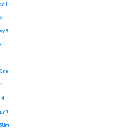
gy 1
6
gy 5
7
 One
 4
 4
gy 1
Slim