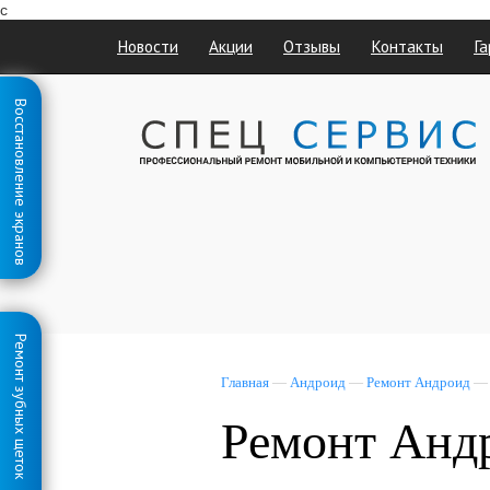
с
Новости
Акции
Отзывы
Контакты
Га
Восстановление экранов
Ремонт зубных щеток
Главная
—
Андроид
—
Ремонт Андроид
Ремонт Андр