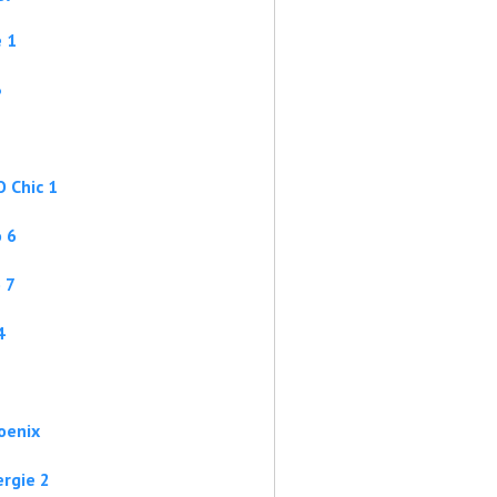
 1
3
 Chiс 1
 6
 7
4
oenix
rgie 2