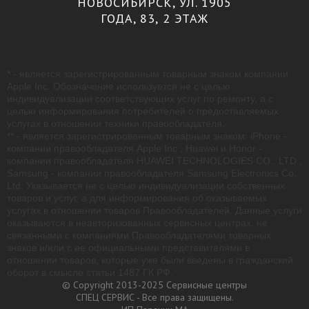
НОВОСИБИРСК, УЛ. 1905
ГОДА, 83, 2 ЭТАЖ
* - является зарегистрированным товарным знаком компании
Apple Inc. Обозначение используется не с целью
индивидуализации соответствующих услуг по ремонту, а с
целью информирования потребителей о предоставляемых
услугах в отношении техники правообладателя.
** - является зарегистрированным товарным знаком: iPhone -
компании правообладателя Apple Inc.; Huawei и Honor -
компании правообладателя HUAWEI TECHNOLOGIES CO., LTD.;
Samsung - компании правообладателя Samsung Electronics Co.
Ltd. Указывается не с целью индивидуализации собственных
товаров и услуг, а для информирования об оказываемых
услугах в отношении товаров Правообладателей. Данные услуги
оказываются в неавторизованных сервисных центрах, не
связанными с компаниями Правообладателями товарных
знаков и/или с ее официальными представителями в
отношении товаров, которые уже были введены в гражданский
оборот в смысле статьи 1487 ГК РФ.
© Copyright 2013-2025 Сервисные центры
СПЕЦ СЕРВИС - Все права защищены.