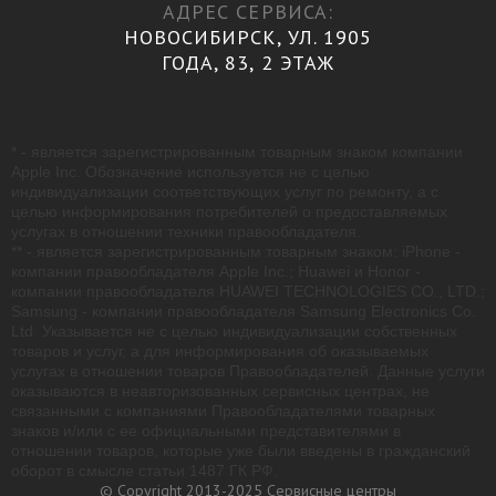
АДРЕС СЕРВИСА:
НОВОСИБИРСК, УЛ. 1905
ГОДА, 83, 2 ЭТАЖ
* - является зарегистрированным товарным знаком компании
Apple Inc. Обозначение используется не с целью
индивидуализации соответствующих услуг по ремонту, а с
целью информирования потребителей о предоставляемых
услугах в отношении техники правообладателя.
** - является зарегистрированным товарным знаком: iPhone -
компании правообладателя Apple Inc.; Huawei и Honor -
компании правообладателя HUAWEI TECHNOLOGIES CO., LTD.;
Samsung - компании правообладателя Samsung Electronics Co.
Ltd. Указывается не с целью индивидуализации собственных
товаров и услуг, а для информирования об оказываемых
услугах в отношении товаров Правообладателей. Данные услуги
оказываются в неавторизованных сервисных центрах, не
связанными с компаниями Правообладателями товарных
знаков и/или с ее официальными представителями в
отношении товаров, которые уже были введены в гражданский
оборот в смысле статьи 1487 ГК РФ.
© Copyright 2013-2025 Сервисные центры