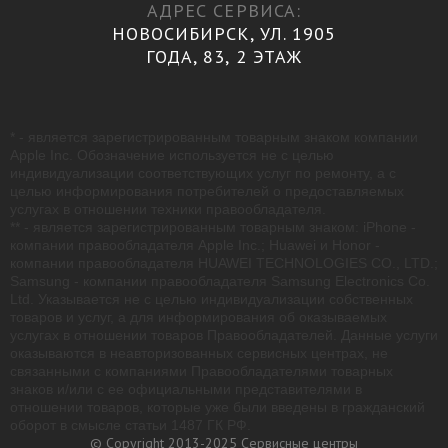
АДРЕС СЕРВИСА:
НОВОСИБИРСК, УЛ. 1905
ГОДА, 83, 2 ЭТАЖ
* - является зарегистрированным товарным знаком компании
Apple Inc. Обозначение используется не с целью
индивидуализации соответствующих услуг по ремонту, а с
целью информирования потребителей о предоставляемых
услугах в отношении техники правообладателя.
** - является зарегистрированным товарным знаком: iPhone -
компании правообладателя Apple Inc.; Huawei и Honor -
компании правообладателя HUAWEI TECHNOLOGIES CO., LTD.;
Samsung - компании правообладателя Samsung Electronics Co.
Ltd. Указывается не с целью индивидуализации собственных
товаров и услуг, а для информирования об оказываемых
услугах в отношении товаров Правообладателей. Данные услуги
оказываются в неавторизованных сервисных центрах, не
связанными с компаниями Правообладателями товарных
знаков и/или с ее официальными представителями в
отношении товаров, которые уже были введены в гражданский
оборот в смысле статьи 1487 ГК РФ.
© Copyright 2013-2025 Сервисные центры