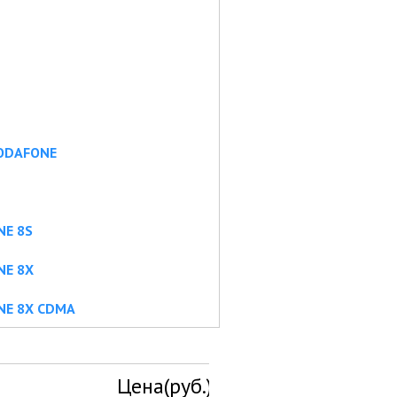
VODAFONE
NE 8S
NE 8X
NE 8X CDMA
Цена(руб.)