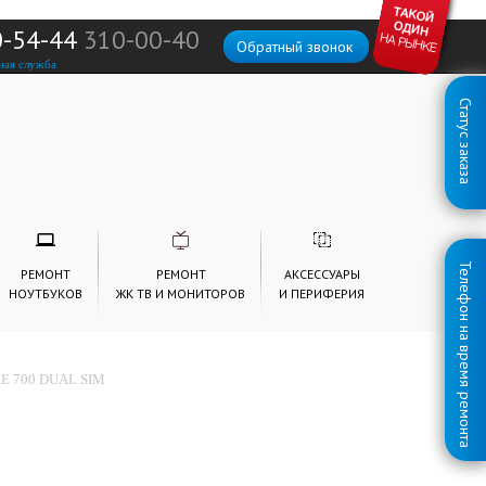
0-54-44
310-00-40
Обратный звонок
ная служба
Статус заказа
Телефон на время ремонта
РЕМОНТ
РЕМОНТ
АКСЕССУАРЫ
НОУТБУКОВ
ЖК ТВ И МОНИТОРОВ
И ПЕРИФЕРИЯ
E 700 DUAL SIM