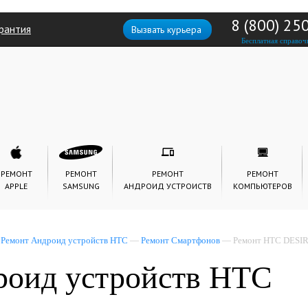
8 (800) 25
рантия
Вызвать курьера
Бесплатная справоч
РЕМОНТ
РЕМОНТ
РЕМОНТ
РЕМОНТ
APPLE
SAMSUNG
АНДРОИД УСТРОИСТВ
КОМПЬЮТЕРОВ
—
Ремонт Андроид устройств HTC
—
Ремонт Смартфонов
— Ремонт HTC DESIR
роид устройств HTC