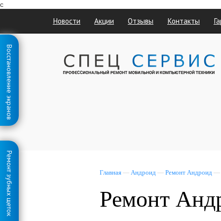
с
Новости
Акции
Отзывы
Контакты
Га
Восстановление экранов
Ремонт зубных щеток
Главная
—
Андроид
—
Ремонт Андроид
Ремонт Анд