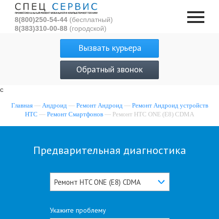
8(800)250-54-44
(бесплатный)
8(383)310-00-88
(городской)
Вызвать курьера
Обратный звонок
с
Главная
—
Андроид
—
Ремонт Андроид
—
Ремонт Андроид устройств
HTC
—
Ремонт Смартфонов
— Ремонт HTC ONE (E8) CDMA
Предварительная диагностика
Ремонт HTC ONE (E8) CDMA
Укажите проблему