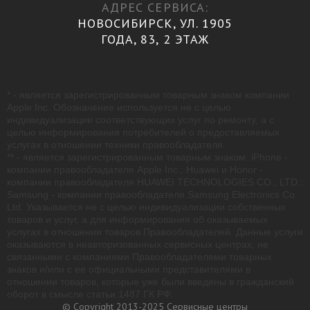
АДРЕС СЕРВИСА:
НОВОСИБИРСК, УЛ. 1905
ГОДА, 83, 2 ЭТАЖ
* - является зарегистрированным товарным знаком компании
Apple Inc. Обозначение используется не с целью
индивидуализации соответствующих услуг по ремонту, а с
целью информирования потребителей о предоставляемых
услугах в отношении техники правообладателя.
** - является зарегистрированным товарным знаком: iPhone -
компании правообладателя Apple Inc.; Huawei и Honor -
компании правообладателя HUAWEI TECHNOLOGIES CO., LTD.;
Samsung - компании правообладателя Samsung Electronics Co.
Ltd. Указывается не с целью индивидуализации собственных
товаров и услуг, а для информирования об оказываемых
услугах в отношении товаров Правообладателей. Данные услуги
оказываются в неавторизованных сервисных центрах, не
связанными с компаниями Правообладателями товарных
знаков и/или с ее официальными представителями в
отношении товаров, которые уже были введены в гражданский
оборот в смысле статьи 1487 ГК РФ.
© Copyright 2013-2025 Сервисные центры