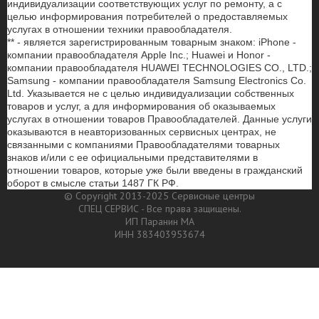
индивидуализации соответствующих услуг по ремонту, а с
целью информирования потребителей о предоставляемых
услугах в отношении техники правообладателя.
** - является зарегистрированным товарным знаком: iPhone -
компании правообладателя Apple Inc.; Huawei и Honor -
компании правообладателя HUAWEI TECHNOLOGIES CO., LTD.;
Samsung - компании правообладателя Samsung Electronics Co.
Ltd. Указывается не с целью индивидуализации собственных
товаров и услуг, а для информирования об оказываемых
услугах в отношении товаров Правообладателей. Данные услуги
оказываются в неавторизованных сервисных центрах, не
связанными с компаниями Правообладателями товарных
знаков и/или с ее официальными представителями в
отношении товаров, которые уже были введены в гражданский
оборот в смысле статьи 1487 ГК РФ.
© Copyright 2013-2025 Сервисные центры
СПЕЦ СЕРВИС - Все права защищены.
ИП Паранин МА
ИНН 383403953674