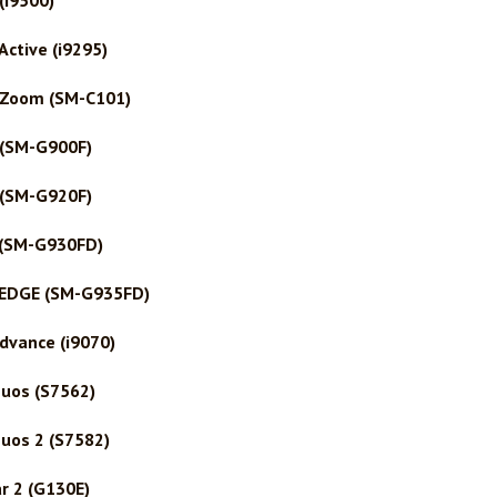
(i9500)
ctive (i9295)
 Zoom (SM-C101)
 (SM-G900F)
 (SM-G920F)
 (SM-G930FD)
 EDGE (SM-G935FD)
dvance (i9070)
uos (S7562)
uos 2 (S7582)
r 2 (G130E)