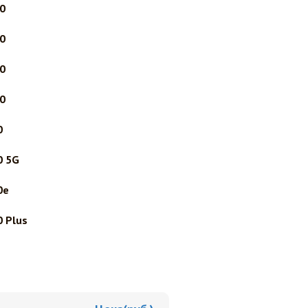
0
0
0
0
0
0 5G
0e
 Plus