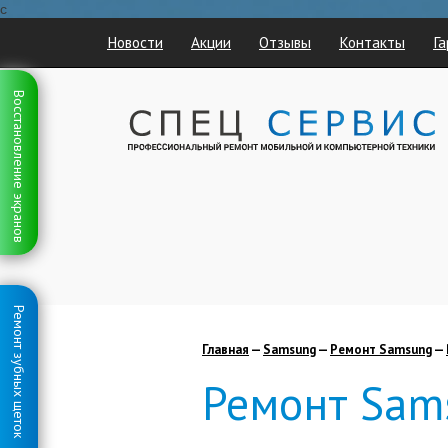
с
Новости
Акции
Отзывы
Контакты
Га
Восстановление экранов
Ремонт зубных щеток
Главная
—
Samsung
—
Ремонт Samsung
—
Ремонт Sam