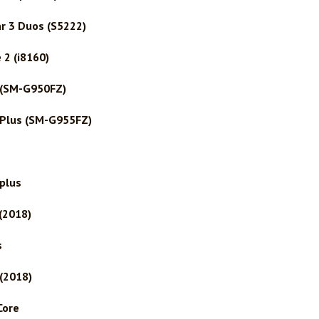
r 3 Duos (S5222)
2 (i8160)
 (SM-G950FZ)
Plus (SM-G955FZ)
plus
(2018)
s
(2018)
Core