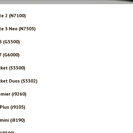
e 2 (N7100)
e 3 Neo (N7505)
5 (G5500)
 (G6000)
ket (S5300)
ket Duos (S5302)
mier (i9260)
lus (i9105)
ini (i8190)