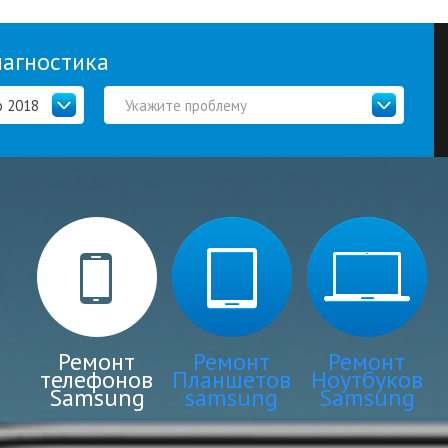
иагностика
o 2018
Укажите проблему
Ремонт
Ремонт
Ремонт
телефонов
Планшетов
Ноутбуков
Samsung
samsung
Samsung