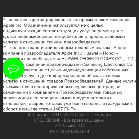
* - является зарегистрированным товарным знаком компании
Apple Inc. Обозначение используется не с целью
индивидуализации соответствующих услуг по ремонту, а с
целью информирования потребителей о предоставляемых
услугах в отношении техники правообладателя.
** - является зарегистрированным товарным знаком: iPhone -
компании правообладателя Apple Inc.; Huawei и Honor -
компании правообладателя HUAWEI TECHNOLOGIES CO., LTD.;
Samsung - компании правообладателя Samsung Electronics Co.
Ltd. Указывается не с целью индивидуализации собственных
товаров и услуг, а для информирования об оказываемых
услугах в отношении товаров Правообладателей. Данные услуги
оказываются в неавторизованных сервисных центрах, не
связанными с компаниями Правообладателями товарных
знаков и/или с ее официальными представителями в
отношении товаров, которые уже были введены в гражданский
оборот в смысле статьи 1487 ГК РФ.
© Copyright 2013-2025 Сервисные центры
СПЕЦ СЕРВИС - Все права защищены.
ИП Паранин МА
ИНН 383403953674