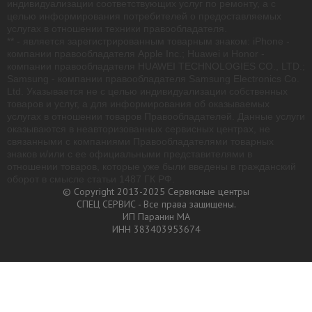
индивидуализации соответствующих услуг по ремонту, а с
целью информирования потребителей о предоставляемых
услугах в отношении техники правообладателя.
** - является зарегистрированным товарным знаком: iPhone -
компании правообладателя Apple Inc.; Huawei и Honor -
компании правообладателя HUAWEI TECHNOLOGIES CO., LTD.;
Samsung - компании правообладателя Samsung Electronics Co.
Ltd. Указывается не с целью индивидуализации собственных
товаров и услуг, а для информирования об оказываемых
услугах в отношении товаров Правообладателей. Данные услуги
оказываются в неавторизованных сервисных центрах, не
связанными с компаниями Правообладателями товарных
знаков и/или с ее официальными представителями в
отношении товаров, которые уже были введены в гражданский
оборот в смысле статьи 1487 ГК РФ.
© Copyright 2013-2025 Сервисные центры
СПЕЦ СЕРВИС - Все права защищены.
ИП Паранин МА
ИНН 383403953674