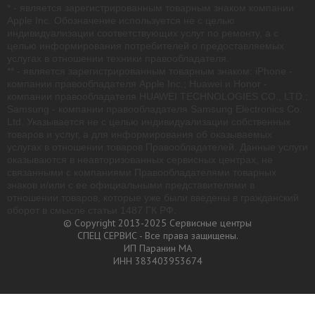
* - является зарегистрированным товарным знаком компании
Apple Inc. Обозначение используется не с целью
индивидуализации соответствующих услуг по ремонту, а с
целью информирования потребителей о предоставляемых
услугах в отношении техники правообладателя.
** - является зарегистрированным товарным знаком: iPhone -
компании правообладателя Apple Inc.; Huawei и Honor -
компании правообладателя HUAWEI TECHNOLOGIES CO., LTD.;
Samsung - компании правообладателя Samsung Electronics Co.
Ltd. Указывается не с целью индивидуализации собственных
товаров и услуг, а для информирования об оказываемых
услугах в отношении товаров Правообладателей. Данные услуги
оказываются в неавторизованных сервисных центрах, не
связанными с компаниями Правообладателями товарных
знаков и/или с ее официальными представителями в
отношении товаров, которые уже были введены в гражданский
оборот в смысле статьи 1487 ГК РФ.
© Copyright 2013-2025 Сервисные центры
СПЕЦ СЕРВИС - Все права защищены.
ИП Паранин МА
ИНН 383403953674