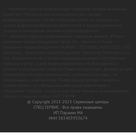
* - является зарегистрированным товарным знаком компании
Apple Inc. Обозначение используется не с целью
индивидуализации соответствующих услуг по ремонту, а с
целью информирования потребителей о предоставляемых
услугах в отношении техники правообладателя.
** - является зарегистрированным товарным знаком: iPhone -
компании правообладателя Apple Inc.; Huawei и Honor -
компании правообладателя HUAWEI TECHNOLOGIES CO., LTD.;
Samsung - компании правообладателя Samsung Electronics Co.
Ltd. Указывается не с целью индивидуализации собственных
товаров и услуг, а для информирования об оказываемых
услугах в отношении товаров Правообладателей. Данные услуги
оказываются в неавторизованных сервисных центрах, не
связанными с компаниями Правообладателями товарных
знаков и/или с ее официальными представителями в
отношении товаров, которые уже были введены в гражданский
оборот в смысле статьи 1487 ГК РФ.
© Copyright 2013-2025 Сервисные центры
СПЕЦ СЕРВИС - Все права защищены.
ИП Паранин МА
ИНН 383403953674